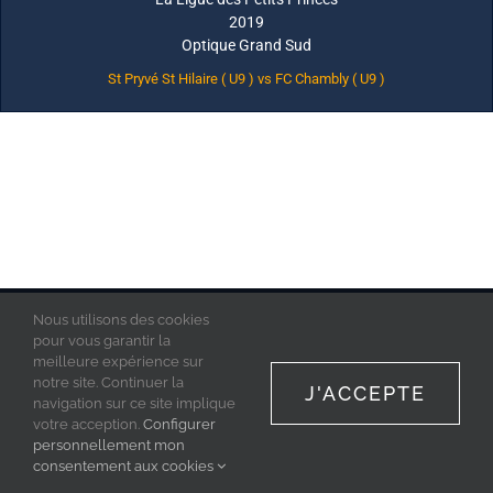
2019
Optique Grand Sud
St Pryvé St Hilaire ( U9 ) vs FC Chambly ( U9 )
Nous utilisons des cookies
La Ligue des Petits Princes © 2019 - Tous droits réservés
Mentions Légales
pour vous garantir la
Politique de confidentialité
meilleure expérience sur
Acces Admin
notre site. Continuer la
J'ACCEPTE
navigation sur ce site implique
votre acception.
Configurer
personnellement mon
Facebook
Instagram
consentement aux cookies