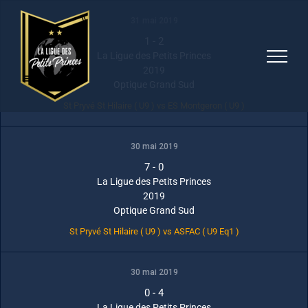
Skip
31 mai 2019
to
1
-
2
content
La Ligue des Petits Princes
2019
Optique Grand Sud
St Pryvé St Hilaire ( U9 ) vs ES Montgeron ( U9 )
30 mai 2019
7
-
0
La Ligue des Petits Princes
2019
Optique Grand Sud
St Pryvé St Hilaire ( U9 ) vs ASFAC ( U9 Eq1 )
30 mai 2019
0
-
4
La Ligue des Petits Princes