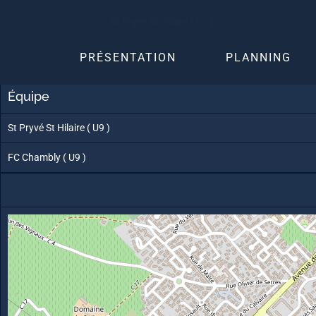
Skip
St Pryvé St Hilaire ( U9 )
to
content
PRÉSENTATION
PLANNING
Équipe
St Pryvé St Hilaire ( U9 )
FC Chambly ( U9 )