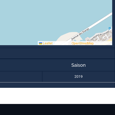
Leaflet
|
Map data ©
OpenStreetMap
contributors
Saison
2019