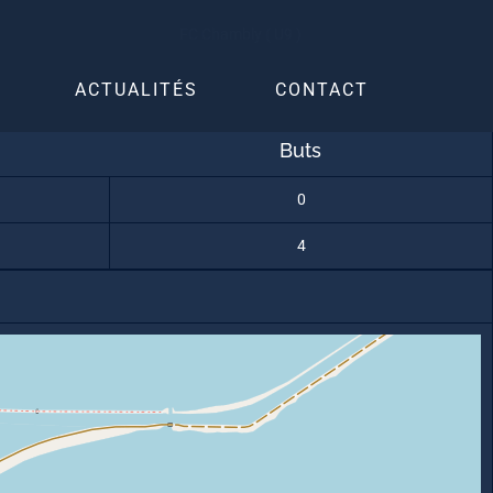
FC Chambly ( U9 )
ACTUALITÉS
CONTACT
Buts
0
4