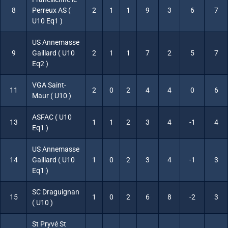
8
Perreux AS (
2
1
1
9
3
6
7
U10 Eq1 )
US Annemasse
9
Gaillard ( U10
2
1
1
7
2
5
7
Eq2 )
VGA Saint-
11
2
0
2
4
4
0
6
Maur ( U10 )
ASFAC ( U10
13
1
1
2
3
4
-1
4
Eq1 )
US Annemasse
14
Gaillard ( U10
1
0
2
3
4
-1
3
Eq1 )
SC Draguignan
15
1
0
2
6
8
-2
3
( U10 )
St Pryvé St