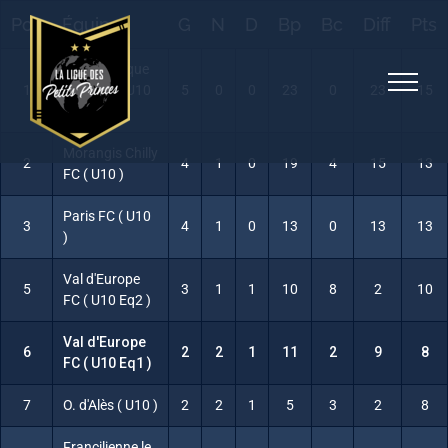
Skip
Pos
Équipe
G
N
D
Bp
Bc
Diff
Pts
to
content
FC Olympique
1
Viassois ( U10
5
0
0
23
0
23
15
)
Morangis Chilly
2
4
1
0
19
4
15
13
FC ( U10 )
Paris FC ( U10
3
4
1
0
13
0
13
13
)
Val d'Europe
5
3
1
1
10
8
2
10
FC ( U10 Eq2 )
Val d'Europe
6
2
2
1
11
2
9
8
FC ( U10 Eq1 )
7
O. d'Alès ( U10 )
2
2
1
5
3
2
8
Francilienne le