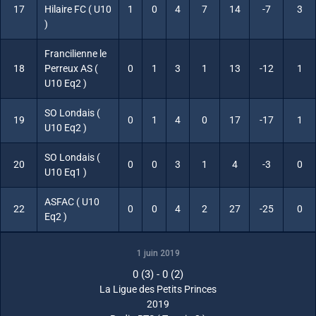
17
Hilaire FC ( U10
1
0
4
7
14
-7
3
)
Francilienne le
18
Perreux AS (
0
1
3
1
13
-12
1
U10 Eq2 )
SO Londais (
19
0
1
4
0
17
-17
1
U10 Eq2 )
SO Londais (
20
0
0
3
1
4
-3
0
U10 Eq1 )
ASFAC ( U10
22
0
0
4
2
27
-25
0
Eq2 )
1 juin 2019
0 (3)
-
0 (2)
La Ligue des Petits Princes
2019