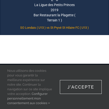
La Ligue des Petits Princes
2019
Bar Restaurant la Plagette (
Terrain 1 )
SO Londais ( U13 ) vs St Pryvé St Hilaire FC ( U13 )
Nous utilisons des cookies
La Ligue des Petits Princes © 2019 - Tous droits réservés
Mentions Légales
pour vous garantir la
Politique de confidentialité
meilleure expérience sur
Acces Admin
notre site. Continuer la
J'ACCEPTE
navigation sur ce site implique
votre acception.
Configurer
personnellement mon
Facebook
Instagram
consentement aux cookies