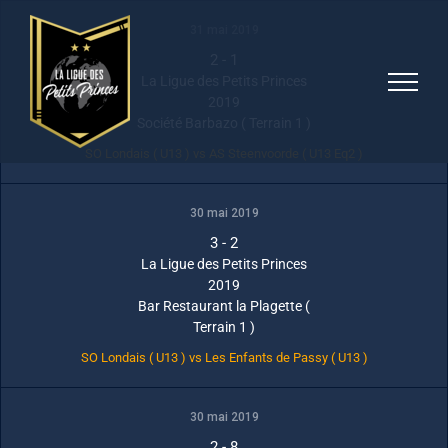
Skip
31 mai 2019
to
2
-
1
content
La Ligue des Petits Princes
2019
Société Barbazo ( Terrain 1 )
SO Londais ( U13 ) vs AS Steenvoorde ( U13 Eq2 )
30 mai 2019
3
-
2
La Ligue des Petits Princes
2019
Bar Restaurant la Plagette (
Terrain 1 )
SO Londais ( U13 ) vs Les Enfants de Passy ( U13 )
30 mai 2019
2
-
8