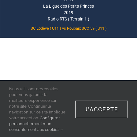
La Ligue des Petits Princes
2019
Radio RTS ( Terrain 1 )
SC Lodève ( U11 ) vs Roubaix SCO 59 ( U11 )
Nous utilisons des cookies
La Ligue des Petits Princes © 2019 - Tous droits réservés
Mentions Légales
pour vous garantir la
Politique de confidentialité
meilleure expérience sur
Acces Admin
notre site. Continuer la
J'ACCEPTE
navigation sur ce site implique
votre acception.
Configurer
personnellement mon
Facebook
Instagram
consentement aux cookies