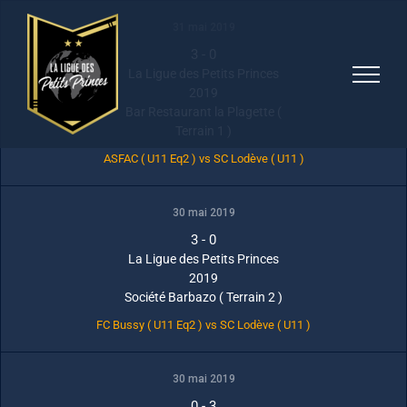
Skip
31 mai 2019
to
3
-
0
content
La Ligue des Petits Princes
2019
Bar Restaurant la Plagette (
Terrain 1 )
ASFAC ( U11 Eq2 ) vs SC Lodève ( U11 )
30 mai 2019
3
-
0
La Ligue des Petits Princes
2019
Société Barbazo ( Terrain 2 )
FC Bussy ( U11 Eq2 ) vs SC Lodève ( U11 )
30 mai 2019
0
-
3