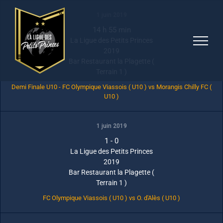
Skip
1 juin 2019
to
14 h 55 min
content
La Ligue des Petits Princes
2019
Bar Restaurant la Plagette (
Terrain 1 )
Demi Finale U10 - FC Olympique Viassois ( U10 ) vs Morangis Chilly FC (
U10 )
1 juin 2019
1
-
0
La Ligue des Petits Princes
2019
Bar Restaurant la Plagette (
Terrain 1 )
FC Olympique Viassois ( U10 ) vs O. d'Alès ( U10 )