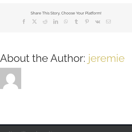
Share This Story, Choose Your Platform!
Facebook
X
Reddit
LinkedIn
WhatsApp
Tumblr
Pinterest
Vk
Email
About the Author:
jeremie