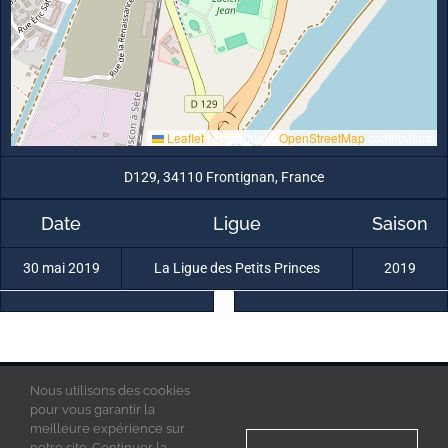
Leaflet
|
Map data ©
OpenStreetMap
contributors
D129, 34110 Frontignan, France
Date
Ligue
Saison
30 mai 2019
La Ligue des Petits Princes
2019
Nous utilisons des cookies
La Ligue des Petits Princes © 2019 - Tous droits réservés
Mentions Légales
pour vous garantir la
Politique de confidentialité
meilleure expérience sur
Acces Admin
notre site. Continuer la