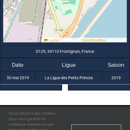
Leaflet
|
Map data ©
OpenStreetMap
contributors
D129, 34110 Frontignan, France
Date
Ligue
Saison
30 mai 2019
La Ligue des Petits Princes
2019
Nous utilisons des cookies
La Ligue des Petits Princes © 2019 - Tous droits réservés
Mentions Légales
pour vous garantir la
Politique de confidentialité
meilleure expérience sur
Acces Admin
notre site. Continuer la