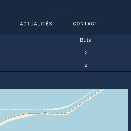
AS Steenvoorde ( U13 Eq1 )
ACTUALITÉS
CONTACT
Buts
2
2