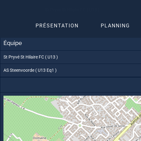
Skip
St Pryvé St Hilaire FC ( U13 )
to
content
PRÉSENTATION
PLANNING
Équipe
St Pryvé St Hilaire FC ( U13 )
AS Steenvoorde ( U13 Eq1 )