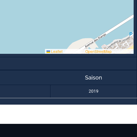
Leaflet
|
Map data ©
OpenStreetMap
contributors
Saison
2019