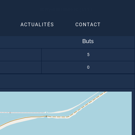
St Pryvé St Hilaire FC ( U11 )
ACTUALITÉS
CONTACT
Buts
5
0