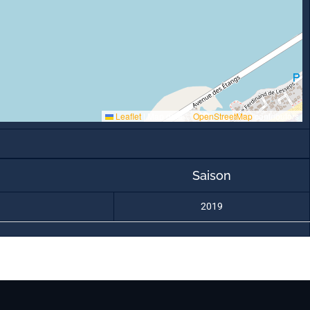
Leaflet
|
Map data ©
OpenStreetMap
contributors
Saison
2019