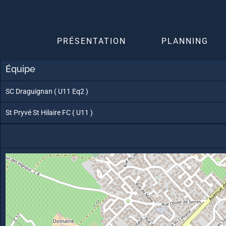
Skip
SC Draguignan ( U11 Eq2 )
to
content
PRÉSENTATION
PLANNING
Équipe
SC Draguignan ( U11 Eq2 )
St Pryvé St Hilaire FC ( U11 )