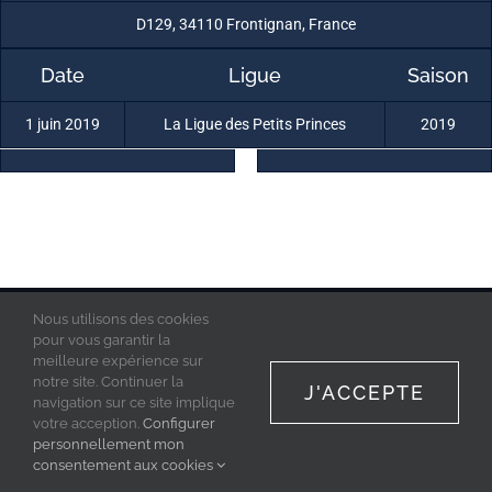
D129, 34110 Frontignan, France
Date
Ligue
Saison
1 juin 2019
La Ligue des Petits Princes
2019
Nous utilisons des cookies
La Ligue des Petits Princes © 2019 - Tous droits réservés
Mentions Légales
pour vous garantir la
Politique de confidentialité
meilleure expérience sur
Acces Admin
notre site. Continuer la
J'ACCEPTE
navigation sur ce site implique
votre acception.
Configurer
personnellement mon
Facebook
Instagram
consentement aux cookies