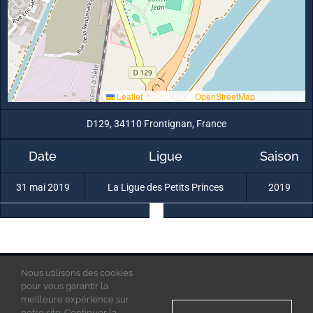
Leaflet
|
Map data ©
OpenStreetMap
contributors
D129, 34110 Frontignan, France
Date
Ligue
Saison
31 mai 2019
La Ligue des Petits Princes
2019
Nous utilisons des cookies
La Ligue des Petits Princes © 2019 - Tous droits réservés
Mentions Légales
pour vous garantir la
Politique de confidentialité
meilleure expérience sur
Acces Admin
notre site. Continuer la