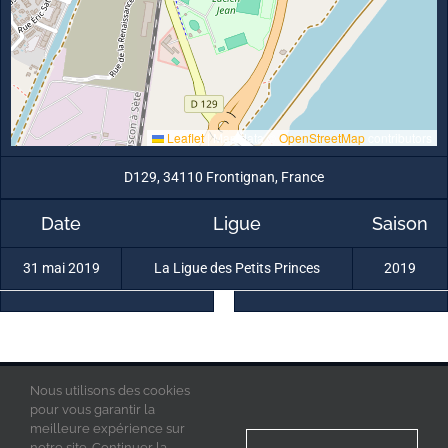
Leaflet
|
Map data ©
OpenStreetMap
contributors
D129, 34110 Frontignan, France
Date
Ligue
Saison
31 mai 2019
La Ligue des Petits Princes
2019
Nous utilisons des cookies
La Ligue des Petits Princes © 2019 - Tous droits réservés
Mentions Légales
pour vous garantir la
Politique de confidentialité
meilleure expérience sur
Acces Admin
notre site. Continuer la