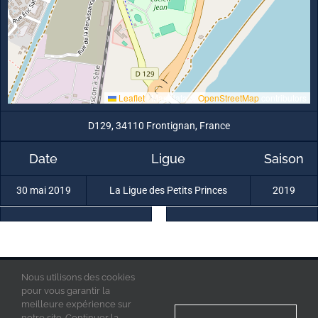
Leaflet
|
Map data ©
OpenStreetMap
contributors
D129, 34110 Frontignan, France
Date
Ligue
Saison
30 mai 2019
La Ligue des Petits Princes
2019
Nous utilisons des cookies
La Ligue des Petits Princes © 2019 - Tous droits réservés
Mentions Légales
pour vous garantir la
Politique de confidentialité
meilleure expérience sur
Acces Admin
notre site. Continuer la