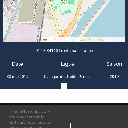
Leaflet
|
Map data ©
OpenStreetMap
contributors
D129, 34110 Frontignan, France
Date
Ligue
Saison
30 mai 2019
La Ligue des Petits Princes
2019
Nous utilisons des cookies
La Ligue des Petits Princes © 2019 - Tous droits réservés
Mentions Légales
pour vous garantir la
Politique de confidentialité
meilleure expérience sur
Acces Admin
notre site. Continuer la