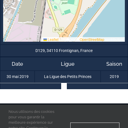
Leaflet
|
Map data ©
OpenStreetMap
contributors
D129, 34110 Frontignan, France
Date
Ligue
Saison
30 mai 2019
La Ligue des Petits Princes
2019
Nous utilisons des cookies
La Ligue des Petits Princes © 2019 - Tous droits réservés
Mentions Légales
pour vous garantir la
Politique de confidentialité
meilleure expérience sur
Acces Admin
notre site. Continuer la