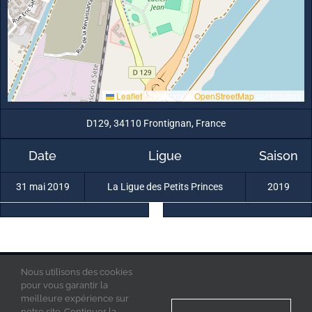
Leaflet
|
Map data ©
OpenStreetMap
contributors
D129, 34110 Frontignan, France
Date
Ligue
Saison
31 mai 2019
La Ligue des Petits Princes
2019
Nous utilisons des cookies
La Ligue des Petits Princes © 2019 - Tous droits réservés
Mentions Légales
pour vous garantir la
Politique de confidentialité
meilleure expérience sur
Acces Admin
notre site. Continuer la